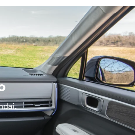
o
ndai.