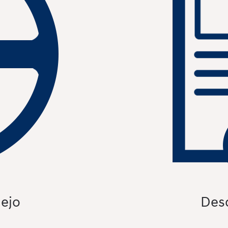
ejo
Des