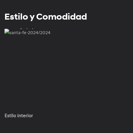
Nappa, ambos
disponibles sólo
Estilo y Comodidad
en el modelo
Calligraphy.
Estilo interior