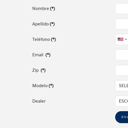
Nombre
(*)
Apellido
(*)
Teléfono
(*)
Uni
Sta
Email
(*)
+1
Zip
(*)
Modelo
(*)
Dealer
EN