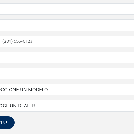
ted
tes
VIAR