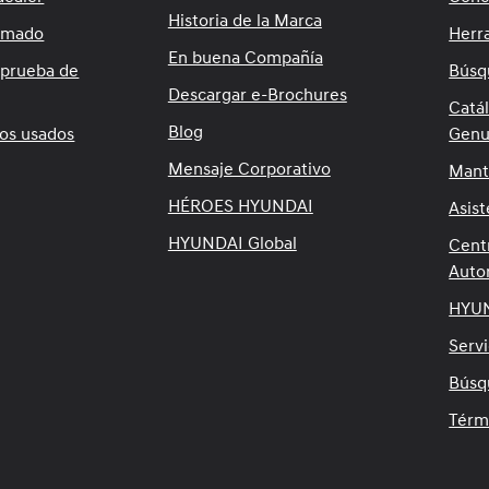
Historia de la Marca
timado
Herr
En buena Compañía
 prueba de
Búsq
Descargar e-Brochures
Catá
Blog
los usados
Genu
Mensaje Corporativo
Mant
HÉROES HYUNDAI
Asist
HYUNDAI Global
Cent
Auto
HYUN
Servi
Búsq
Térm