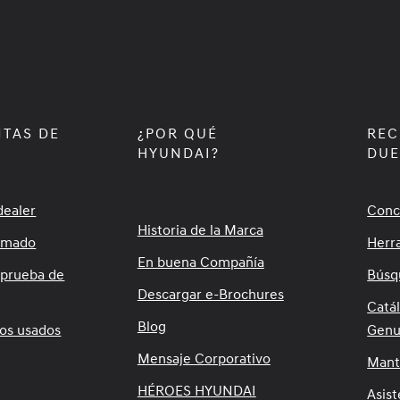
TAS DE
¿POR QUÉ
REC
HYUNDAI?
DU
dealer
Conc
Historia de la Marca
timado
Herr
En buena Compañía
 prueba de
Búsq
Descargar e-Brochures
Catá
Blog
los usados
Genu
Mensaje Corporativo
Mant
HÉROES HYUNDAI
Asist