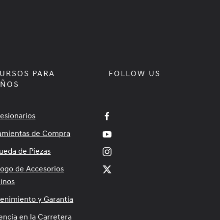
URSOS PARA
FOLLOW US
EÑOS
esionarios
amientas de Compra
ueda de Piezas
logo de Accesorios
inos
enimiento y Garantía
encia en la Carretera